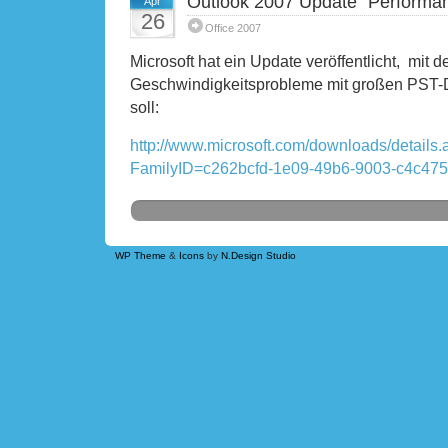
Outlook 2007 Update "Performan
Apr
26
Office 2007
Microsoft hat ein Update veröffentlicht, mit 
Geschwindigkeitsprobleme mit großen PST
soll:
http://www.microsoft.com/downloads/details
FamilyID=c262bcfd-1e09-49b6-9003-c4c47
WP Theme
&
Icons
by
N.Design Studio