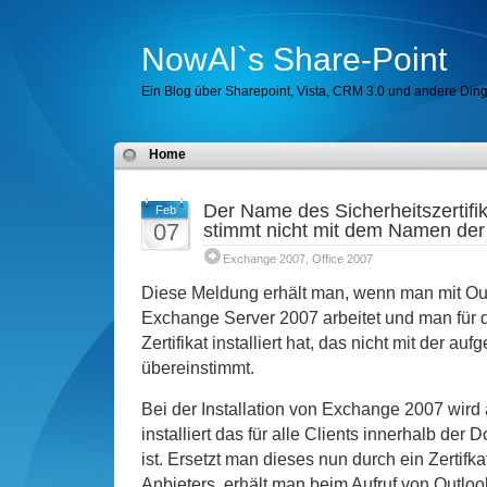
NowAl`s Share-Point
Ein Blog über Sharepoint, Vista, CRM 3.0 und andere Di
Home
Der Name des Sicherheitszertifika
Feb
07
stimmt nicht mit dem Namen der 
Exchange 2007
,
Office 2007
Diese Meldung erhält man, wenn man mit Ou
Exchange Server 2007 arbeitet und man für
Zertifikat installiert hat, das nicht mit der a
übereinstimmt.
Bei der Installation von Exchange 2007 wird a
installiert das für alle Clients innerhalb de
ist. Ersetzt man dieses nun durch ein Zertifk
Anbieters, erhält man beim Aufruf von Outlo