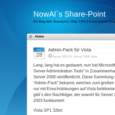
NowAl`s Share-Point
Ein Blog über Sharepoint, Vista, CRM 3.0 und andere Di
Home
Admin-Pack für Vista
Mrz
28
Server 2003 R2
,
Server 2008
,
Vista
Lang, lang hat es gedauert, nun hat Microsof
Server Administration Tools” in Zusammenh
Server 2008 veröffentlicht. Diese Sammlung w
“Admin-Pack” bekannt, welches zum großen U
nur mit Einschränkungen auf Vista funktionier
gibt`s den Nachfolger, der sowohl für Server
2003 funktioniert:
Vista SP1 32bit: