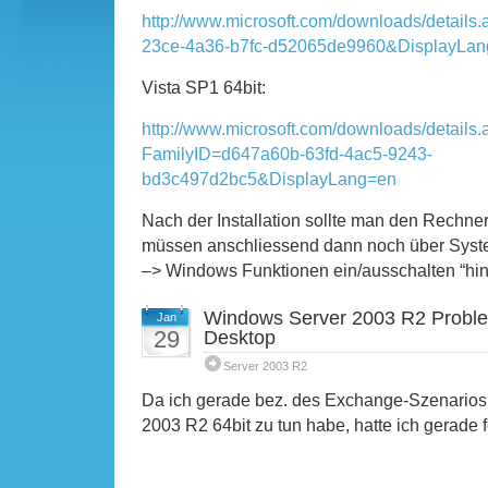
http://www.microsoft.com/downloads/details
23ce-4a36-b7fc-d52065de9960&DisplayLa
Vista SP1 64bit:
http://www.microsoft.com/downloads/details
FamilyID=d647a60b-63fd-4ac5-9243-
bd3c497d2bc5&DisplayLang=en
Nach der Installation sollte man den Rechne
müssen anschliessend dann noch über Syst
–> Windows Funktionen ein/ausschalten “hin
Windows Server 2003 R2 Probl
Jan
29
Desktop
Server 2003 R2
Da ich gerade bez. des Exchange-Szenarios
2003 R2 64bit zu tun habe, hatte ich gerade